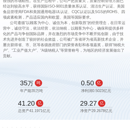
很强的市场粘性。在生产过程中，公司严把质量关，质量控制管理方面已
经达到较高水平，获得国际ISO-9001质量体系认证、清洁生产认证、美国
食品管理局FDA和美国通用电器UL认证、CQC认证以及SGS的ROHS、四
项卤素检测，产品适应国内和欧盟、美国等国际要求。
公司遵循“以顾客为中心、诚信为本，创新取胜”的经营理念，在日常运
营中，诚信守法，依法经营，依法纳税，以顾客为中心，确保和提供多样
化的产品与争创国际品牌，并在激烈的市场竞争中不断开拓创新，由于技
术先进并创造了较好的社会效益，公司被广东省评为省高新技术企业，并
屡次获得省、市、区等各级政府部门的荣誉表彰和各项嘉奖，获得“纳税大
户”、“工业产值大户”、“A级纳税人”等荣誉称号，为地区的经济发展做出了
贡献。
35
0.50
万
吨
亿
年产能35万吨
净利润0.5023亿元
41.20
29.27
亿
亿
总资产41.1971亿元
净资产29.2678亿元