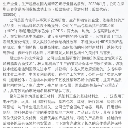
生产企业，生产规模在国内聚苯乙烯行业排名前列
。
2022年1月，公司在深
圳证券交易所创业板成功上市（股票简称：星辉环材；股票代码：
300834）。
公司是国内较早从事聚苯乙烯研发、生产和销售的企业，依靠良好的产
品品质，公司品牌知名度不断提升。公司的产品包括高抗冲聚苯乙烯
（HIPS）和通用级聚苯乙烯（GPPS）两大类，均为广东省高新技术产
品。在实施健康中国战略、建设美丽中国的时代背景下，公司着眼于市场
发展及变化情况，深入实践供给侧结构性改革，不断加大对HIPS系列产品
的研发、生产和销售，提供高性能、高附加值的环保型新材料，以替代传
统低端、低环保性能材料，不断满足人民日益增长的美好生活需要。
经过多年的技术沉淀，公司自主创新研发的“超细粉体原位改性聚苯乙
烯树脂聚合新技术”，极大地提高了生产的节能环保水平与改性效率，该项
技术经鉴定达到国际先进水平，并获得广东省人民政府颁发的广东省科学
技术奖二等奖、中国专利优秀奖。在生产工艺方面，公司开创了类纳米材
料（超细粉体）在连续本体聚合工艺改性聚苯乙烯中的应用，提高产品质
量的同时降低了生产成本，生产的HIPS属于国家战略性新兴产业重点产
品，具有较高的市场知名度和市场认可度。
聚苯乙烯作为基础化工材料，系塑料工业的基础材料之一，广泛应用于
电子电器、玩具、日用塑料制品、塑料包装、建材、医疗器械、冷链组件
等领域，与日常生活息息相关。公司位于全国电子电器、玩具、日用塑料
制品、塑料包装等产业的重要聚集地广东省，产品贴近市场，具有明显的
区位优势及先发优势，凭借优异的产品性能、稳定的产品质量、优越的售
后服务以及有保障的供货渠道，与下游客户建立了长久的合作关系并保持